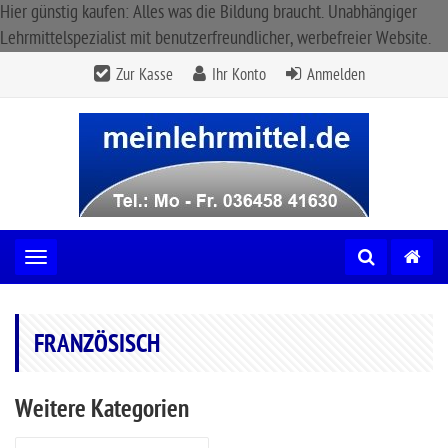
Hier günstig kaufen: Alles was die Bildung braucht. Unabhängiger
Lehrmittelspezialist mit benutzerfreundlicher, werbefreier Website.
Zur Kasse
Ihr Konto
Anmelden
Toggle navigation
FRANZÖSISCH
Weitere Kategorien