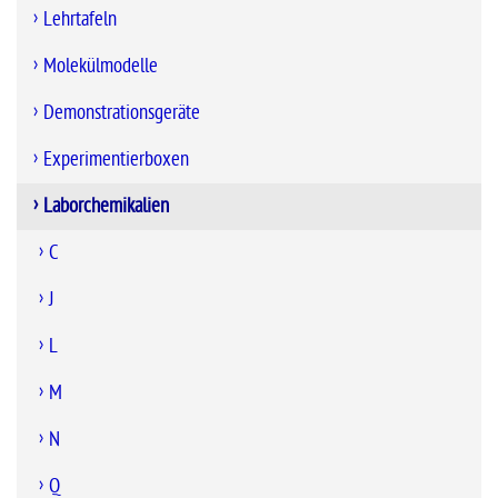
Lehrtafeln
Molekülmodelle
Demonstrationsgeräte
Experimentierboxen
Laborchemikalien
C
J
L
M
N
Q