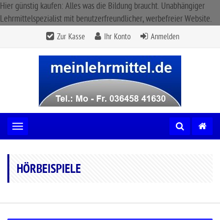
Hier günstig kaufen: Alles was die Bildung braucht. Unabhängiger
Lehrmittelspezialist mit benutzerfreundlicher, werbefreier Website.
Zur Kasse
Ihr Konto
Anmelden
Toggle navigation
HÖRBEISPIELE