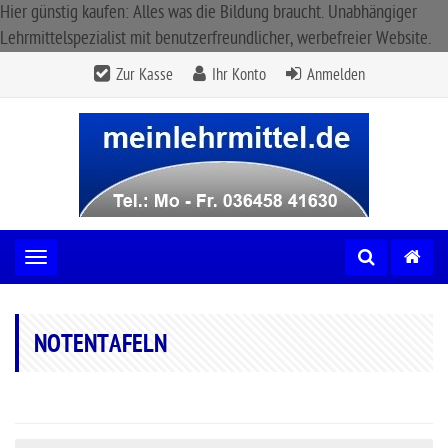
Hier günstig kaufen: Alles was die Bildung braucht. Unabhängiger
Lehrmittelspezialist mit benutzerfreundlicher, werbefreier Website.
Zur Kasse
Ihr Konto
Anmelden
Toggle navigation
NOTENTAFELN